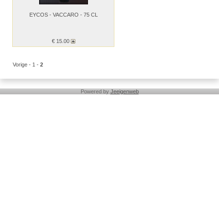
EYCOS - VACCARO - 75 CL
€
15.00
Vorige
-
1
-
2
Powered by
Jeeigenweb
DECANTER
CADEAUBON
DEGUSTATIE
GESCHENKEN / WIJNPAKKETTEN
GIN
Vermouth
Madeira
Mousserende wijnen
0% ALCOHOL
Witte wijnen
WIT tot 15 Euro
WIT / FRANKRIJK / LOIRE
WIT / FRANKRIJK / RHONE
WIT / FRANKRIJK / BOURGOGNE