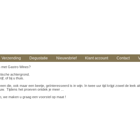
Verzending
Degustatie
Nieuwsbrief
Klant account
Contact
V
n met Gastro Wines?
actische achtergrond.
f, of bij u thuis.
en die, ook maar een beetje, geïnteresseerd is in wijn. In twee uur tijd krijgt zowel de leek 
uw. Tijdens het proeven ontdek je meer ...
, we maken u graag een voorstel op maat !