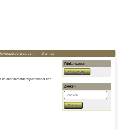
erkoopsvoorwaarden
Sitemap
Winkelwagen
als de doortimmerde wijnliefhebber een
Zoeken
Zoeken