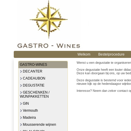
Welkom
Bestelprocedure
Wenst u een degustatie te organisere
GASTRO-WINES
Onze degustatie heeft een louter did
DECANTER
Deze kan doorgaan bij ons, op uw bedrij
CADEAUBON
Deze degustatie is bestemd voor iedere
nieuwe kijk op de hedendaagse wijnbo
DEGUSTATIE
Interesse? Neem dan zeker contact op
GESCHENKEN /
WIJNPAKKETTEN
GIN
Vermouth
Madeira
Mousserende wijnen