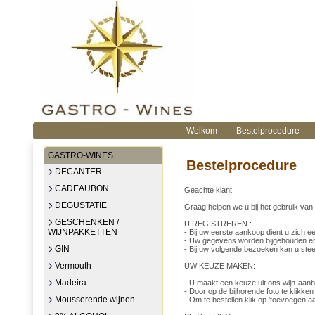
Welkom
Bestelprocedure
GASTRO-WINES
Bestelprocedure
DECANTER
CADEAUBON
Geachte klant,
DEGUSTATIE
Graag helpen we u bij het gebruik va
GESCHENKEN /
U REGISTREREN :
WIJNPAKKETTEN
- Bij uw eerste aankoop dient u zich e
- Uw gegevens worden bijgehouden en
GIN
- Bij uw volgende bezoeken kan u stee
Vermouth
UW KEUZE MAKEN:
Madeira
- U maakt een keuze uit ons wijn-aanb
- Door op de bijhorende foto te klikken 
Mousserende wijnen
- Om te bestellen klik op 'toevoegen a