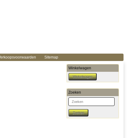
erkoopsvoorwaarden
Sitemap
Winkelwagen
Zoeken
Zoeken