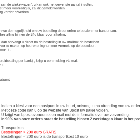
n aan de winkelwagen', u kan ook het gewenste aantal invullen.
iet meer voorradig is, zal dit gemeld worden.
ing verder afwerken.
en we de mogelijkheid om uw bestelling direct online te betalen met bancontact.
bestelling binnen de 24u klaar voor afhaling.
, dan ontvangt u direct na de bestelling in uw mailbox de bestelbon.
k over te maken op het rekeningnummer vermeld op de bestelbon.
mmer in.
ruitbetaling per bank) , krijgt u een melding via mail.
en.
aalpunt
Indien u kiest voor een postpunt in uw buurt, ontvangt u na afronding van uw ord
Met deze code kan u op de website van Bpost uw pakje volgen.
U krijgt van bpost eveneens een mail met de informatie over uw verzending.
In 90% van onze orders staat de bestelling binnen 2 werkdagen klaar in het po
Transportkost :
Bestellingen > 200 euro GRATIS
Bestellingen < 200 euro is de transportkost 10 euro