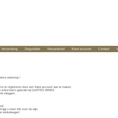
Verzending
Degustatie
Nieuwsbrief
Klant account
Contact
V
n deze webshop !
erst te registreren door een 'klant account' aan te maken.
 enkel intern gebruikt bij GASTRO-WINES
ds inloggen.
od.
krijgt u meer info over de wijn.
an winkelwagen'.