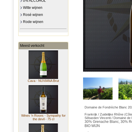
0% ALCOHOL
Witte wijnen
Rosé wijnen
Rode wijnen
Meest verkocht
Cava - NUVIANA Brut
Domaine de Fondrèche Blanc 20
Frankrijk / Zuidelijke Rhône (Côt
Wines 'n Roses - Sympathy for
Sébastien Vincenti / Domaine de
the devil - 75 cl
30% Grenache Blanc, 30% Ro
BIO WIJN