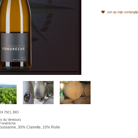
zet op mijn verlanglij
24 75CL BIO
es du Ventoux)
 Fondrèche
ussanne, 30% Clairette, 10% Rolle